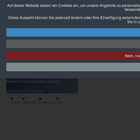
Auf dieser Website setzen wir Cookies ein, um unsere Angebote zu personalisie
Verwendu
Diese Auswahl können Sie jederzeit ändern oder Ihre Einwilligung widerrufen
Sie in 
Nein, nu
Weitere Kammloipen Cams
Webcam Mühlleithen
Kontakt
Impressum
Datenschutz
Login