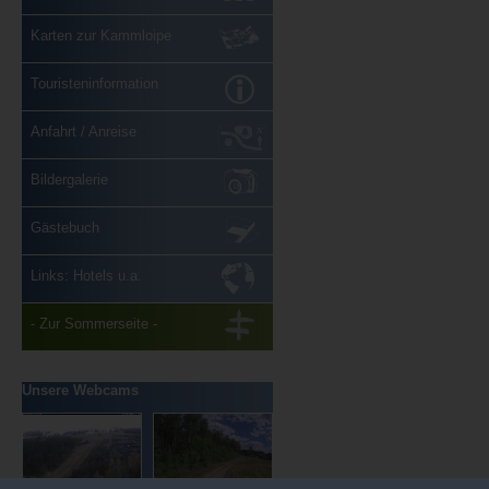
Karten zur Kammloipe
Touristeninformation
Anfahrt / Anreise
Bildergalerie
Gästebuch
Links: Hotels u.a.
- Zur Sommerseite -
Unsere Webcams