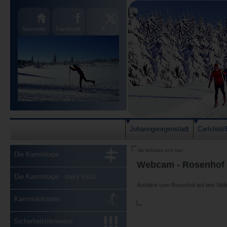
Startseite
Facebook
X
Johanngeorgenstadt
Carlsfeld
Sie befinden sich hier:
Die Kammloipe
Webcam - Rosenhof
Die Kammloipe - mehr Infos
Ausblick vom Rosenhof auf den Ski
Kammskitouren
Sicherheitshinweise