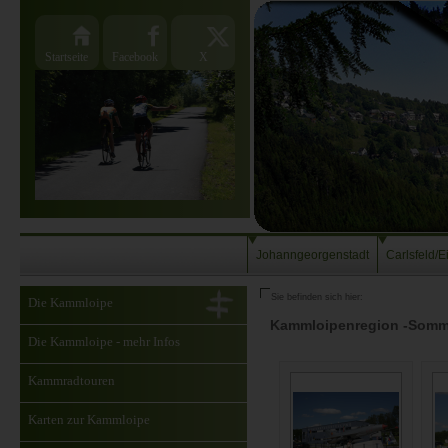
Startseite
Facebook
X
Johanngeorgenstadt
Carlsfeld/E
Sie befinden sich hier:
Die Kammloipe
Kammloipenregion -Somm
Die Kammloipe - mehr Infos
Kammradtouren
Karten zur Kammloipe