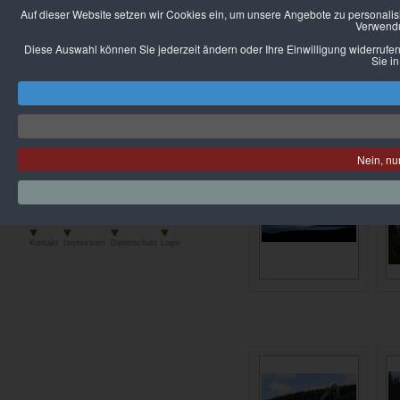
Auf dieser Website setzen wir Cookies ein, um unsere Angebote zu personalisie
Verwendu
Diese Auswahl können Sie jederzeit ändern oder Ihre Einwilligung widerrufen
Sie i
Nein, nu
Weitere Kammloipen Cams
Webcam Mühlleithen
Kontakt
Impressum
Datenschutz
Login