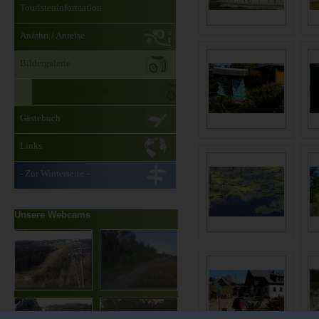
Touristeninformation
Anfahrt / Anreise
Bildergalerie
Übersicht Bildtexte
Gästebuch
Links
- Zur Winterseite -
Unsere Webcams